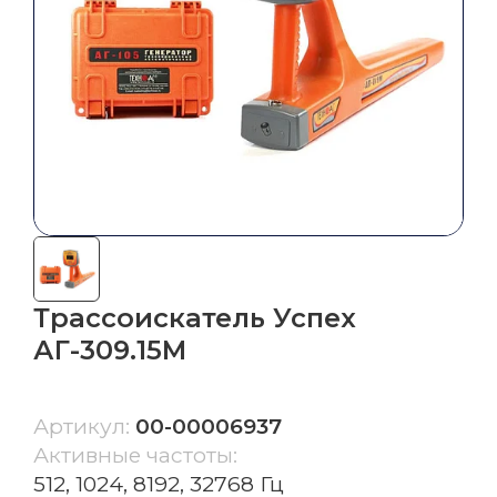
грейдером
Система автоматического управления
бульдозером
СКАНИРОВАНИЕ,
ГИДРОГРАФИЯ, БПЛА
Сканеры
БПЛА
Трассоискатель Успех
Эхолоты
АГ-309.15М
Гидрография
Артикул:
00-00006937
Ещё
Активные частоты:
ГЕОДЕЗИЧЕСКИЕ АКСЕССУАРЫ
512, 1024, 8192, 32768 Гц