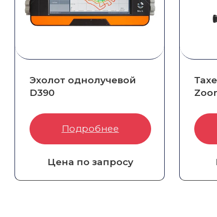
Эхолот однолучевой
Тах
D390
Zoom
Артикул:
8004-010-028
Арти
Подробнее
Цена по запросу