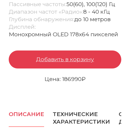
Пассивные частоты:
50(60), 100(120) Гц
Диапазон частот «Радио»:
8 - 40 кГц
Бампер защитный
Глубина обнаружения:
до 10 метров
Отражатели и цели
Дисплей:
Монохромный OLED 178х64 пикселей
Зарядные устройства
Вехи
Добавить в корзину
Ещё
ОПТИЧЕСКИЕ РЕШЕНИЯ
Цена: 186990₽
Нивелиры
Аэрофотокамеры
ОПИСАНИЕ
ТЕХНИЧЕСКИЕ
ОП
Тахеометры
ХАРАКТЕРИСТИКИ
ДО
Весь каталог