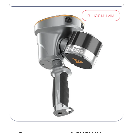
грейдером
в наличии
Система автоматического управления
бульдозером
СКАНИРОВАНИЕ,
ГИДРОГРАФИЯ, БПЛА
Сканеры
БПЛА
Эхолоты
Гидрография
Ещё
ГЕОДЕЗИЧЕСКИЕ АКСЕССУАРЫ