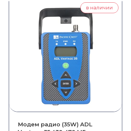
грейдером
в наличии
Система автоматического управления
бульдозером
СКАНИРОВАНИЕ,
ГИДРОГРАФИЯ, БПЛА
Сканеры
БПЛА
Эхолоты
Гидрография
Ещё
ГЕОДЕЗИЧЕСКИЕ АКСЕССУАРЫ
Модем радио (35W) ADL