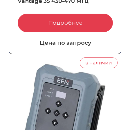
Vantage 35 430-470 МГц
Бампер защитный
Артикул:
75451-43
Частота::
430-470 МГц
Подробнее
Отражатели и цели
Зарядные устройства
Цена по запросу
Вехи
в наличии
Ещё
ОПТИЧЕСКИЕ РЕШЕНИЯ
Нивелиры
Аэрофотокамеры
Тахеометры
Весь каталог