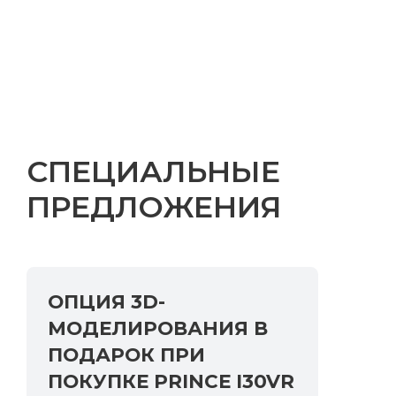
Регион
Способ связи
СПЕЦИАЛЬНЫЕ
Я согласен с политикой
ПРЕДЛОЖЕНИЯ
конфиденциальности
Оставить заявку
ОПЦИЯ 3D-
МОДЕЛИРОВАНИЯ В
ПОДАРОК ПРИ
ПОКУПКЕ PRINCE I30VR