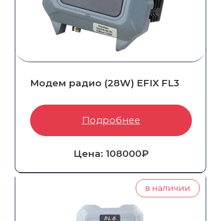
Модем радио (28W) EFIX FL3
Артикул:
HX-DU8608D-EFIX
Гарантия, год:
1 
Подробнее
Цена: 108000₽
в наличии