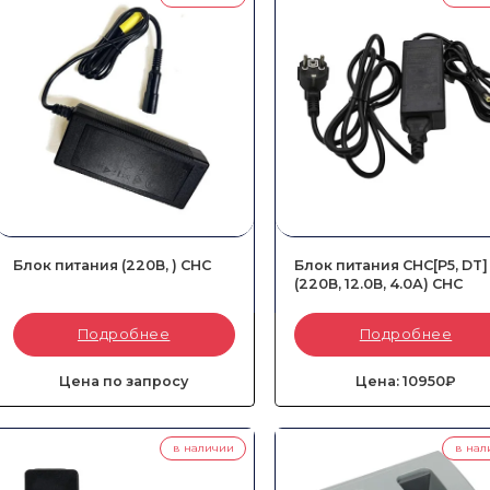
Аэрофотокамеры
Тахеометры
Блок питания (220В, ) CHC
Блок питания CHC[P5, DT]
(220В, 12.0В, 4.0А) CHC
Артикул:
4103-020-058
Артикул:
2004-050-014
Подробнее
Подробнее
Тип::
Сетевой
Напряжение::
12.0 В
Сила тока::
4.0 A
Цена по запросу
Цена: 10950₽
в наличии
в нал