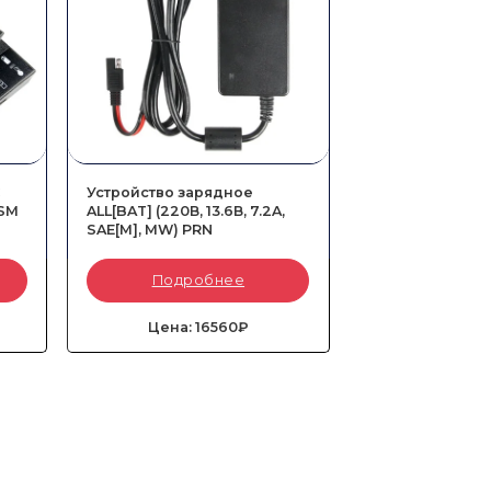
C
Устройство зарядное
 SM
ALL[BAT] (220В, 13.6В, 7.2A,
SAE[M], MW) PRN
Артикул:
A01509-MW-PRN
Подробнее
Тип::
Сетевой
Совместимые аккумуляторы::
A00399-
PRN и 44052LA-TR-PRN
11,
Вес::
0,7 кг
Цена: 16560₽