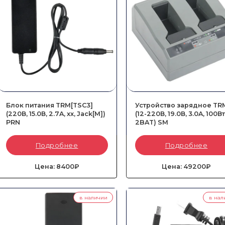
Блок питания TRM[TSC3]
Устройство зарядное TR
(220В, 15.0В, 2.7A, xx, Jack[M])
(12-220В, 19.0В, 3.0A, 100Вт
PRN
2BAT) SM
Артикул:
82752-PRN
Артикул:
53021010-SM
Подробнее
Подробнее
Тип::
Сетевой
Тип::
Сетевой
Напряжение::
15.0 В
Совместимые аккумуляторы::
8984
Сила тока::
2.7 A
00, 92670 и 99511-30
Цена: 8400₽
Цена: 49200₽
в наличии
в нал