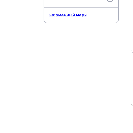
Рулетки и дальномеры
Рейки
PrinCe
Разное
Credo
Фирменный мерч