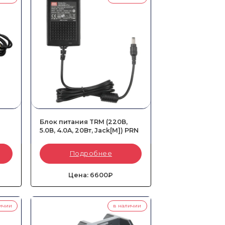
Блок питания TRM (220В,
5.0В, 4.0A, 20Вт, Jack[M]) PRN
Артикул:
53708-PRN
Подробнее
Тип::
Сетевой
Напряжение::
5.0 В
Сила тока::
4.0 A
Цена: 6600₽
ичии
в наличии