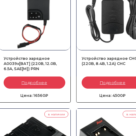
Название компании
Устройство зарядное
Устройство зарядное CH
A0039x[BAT] (220В, 12.0В,
(220В, 8.4В, 1.2A) CHC
6.5A, SAE[M]) PRN
Способ связи
Артикул:
A01509-LB6-PRN
Артикул:
2004-050-041-CHC
Подробнее
Подробнее
Тип::
Сетевой
Тип::
Сетевой
Совместимые аккумуляторы::
A00399-
Совместимые аккумуляторы::
200
PRN и 44052LA-TR-PRN
050-039
Оставить заявку
Я согласен с политикой
Цена: 16560₽
Цена: 4500₽
конфиденциальности
в наличии
в нал