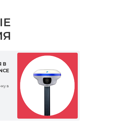
ЫЕ
ИЯ
 В
NCE
ку в