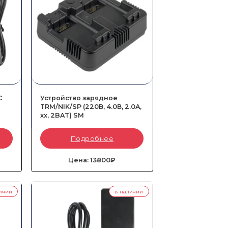
C
Устройство зарядное
TRM/NIK/SP (220В, 4.0В, 2.0A,
xx, 2BAT) SM
Артикул:
HQJ27000-SM
Подробнее
Тип::
Сетевой
4-
Совместимые аккумуляторы::
HQH20000-TNL и 67201-01-TNL
Цена: 13800₽
ичии
в наличии