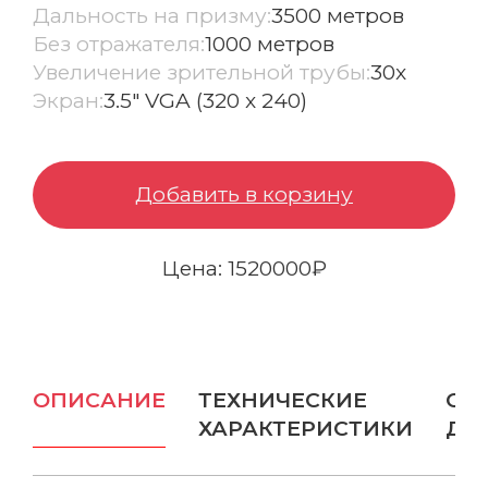
Дальность на призму:
3500 метров
Без отражателя:
1000 метров
Бампер защитный
Увеличение зрительной трубы:
30x
Отражатели и цели
Экран:
3.5" VGA (320 x 240)
Зарядные устройства
Добавить в корзину
Вехи
Ещё
Цена: 1520000₽
ОПТИЧЕСКИЕ РЕШЕНИЯ
Нивелиры
Аэрофотокамеры
ОПИСАНИЕ
ТЕХНИЧЕСКИЕ
ОП
ХАРАКТЕРИСТИКИ
ДО
Тахеометры
Весь каталог