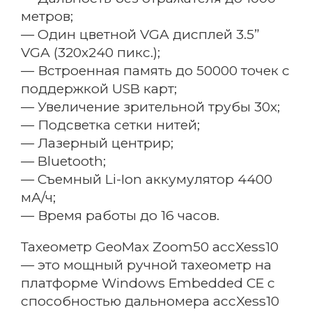
метров;
— Один цветной VGA дисплей 3.5”
VGA (320х240 пикс.);
— Встроенная память до 50000 точек с
поддержкой USB карт;
— Увеличение зрительной трубы 30х;
— Подсветка сетки нитей;
— Лазерный центрир;
— Bluetooth;
— Съемный Li-Ion аккумулятор 4400
мА/ч;
— Время работы до 16 часов.
Тахеометр GeoMax Zoom50 accXess10
— это мощный ручной тахеометр на
платформе Windows Embedded CE с
способностью дальномера accXess10