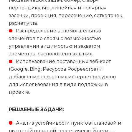
геодезических задач: обмер, створ-
Регион
перпендикуляр, линейная и полярная
засечки, проекция, пересечение, сетка точек,
расчет угла.
Способ связи
Распределение вспомогательных
элементов по слоям с возможностью
управления видимостью и захватом
элементов, расположенных в них.
Использование поставочных веб-карт
Я согласен с политикой
(Google, Bing, Ресурсов Росреестра) и
конфиденциальности
добавление сторонних интернет ресурсов
для использования в виде подложки в
Оставить заявку
проекте.
РЕШАЕМЫЕ ЗАДАЧИ
:
Анализ устойчивости пунктов плановой и
высотной опорной геодезической сети —