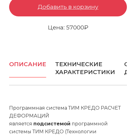
Добавить в корзину
Бампер защитный
Цена: 57000₽
Отражатели и цели
Зарядные устройства
Вехи
ОПИСАНИЕ
ТЕХНИЧЕСКИЕ
ОП
Ещё
ХАРАКТЕРИСТИКИ
ДО
ОПТИЧЕСКИЕ РЕШЕНИЯ
Нивелиры
Программная система ТИМ КРЕДО РАСЧЕТ
Аэрофотокамеры
ДЕФОРМАЦИЙ
Тахеометры
является
подсистемой
программной
Весь каталог
системы ТИМ КРЕДО (Технологии