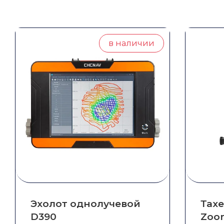
в наличии
Эхолот однолучевой
Тах
D390
Zoom