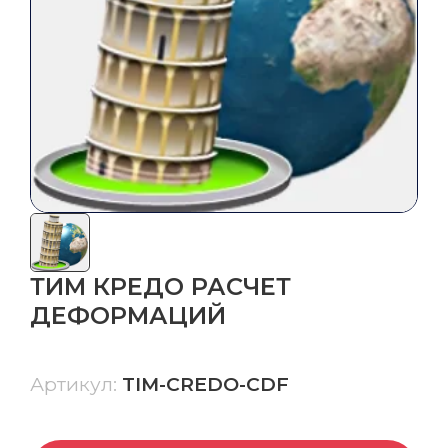
грейдером
Система автоматического управления
бульдозером
СКАНИРОВАНИЕ,
ГИДРОГРАФИЯ, БПЛА
Сканеры
БПЛА
ТИМ КРЕДО РАСЧЕТ
Эхолоты
ДЕФОРМАЦИЙ
Гидрография
Артикул:
TIM-CREDO-CDF
Ещё
ГЕОДЕЗИЧЕСКИЕ АКСЕССУАРЫ