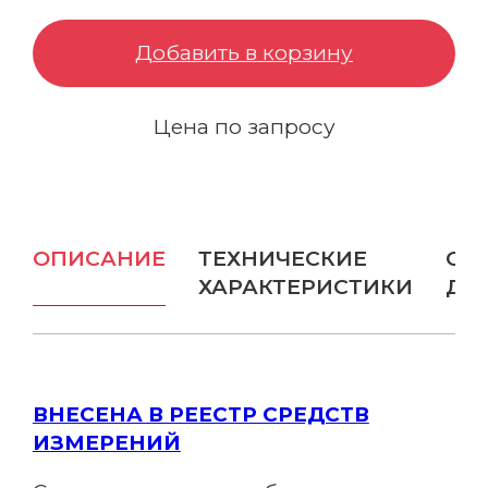
Бампер защитный
Добавить в корзину
Отражатели и цели
Цена по запросу
Зарядные устройства
Вехи
Ещё
ОПИСАНИЕ
ТЕХНИЧЕСКИЕ
ОП
ОПТИЧЕСКИЕ РЕШЕНИЯ
ХАРАКТЕРИСТИКИ
ДО
Нивелиры
Аэрофотокамеры
ВНЕСЕНА В РЕЕСТР СРЕДСТВ
ИЗМЕРЕНИЙ
Тахеометры
Весь каталог