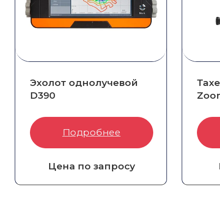
Эхолот однолучевой
Тах
D390
Zoom
Артикул:
8004-010-028
Арти
Подробнее
Цена по запросу