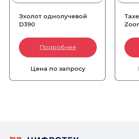
Эхолот однолучевой
Тах
D390
Zoom
Артикул:
8004-010-028
Арти
Подробнее
Цена по запросу