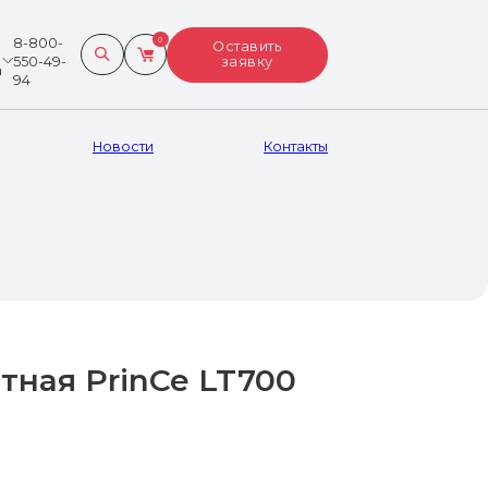
8-800-
0
Поиск ...
Оставить
550-49-
заявку
а
94
СКАНИРОВАНИЕ,
Новости
Контакты
ГИДРОГРАФИЯ, БПЛА
Сканеры
БПЛА
Эхолоты
Гидрография
Ещё
тная PrinCe LT700
Весь каталог