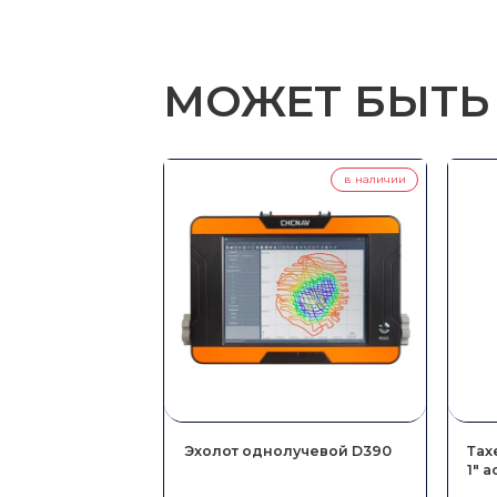
Регион
МОЖЕТ БЫТЬ
в наличии
Эхолот однолучевой D390
Тах
1″ 