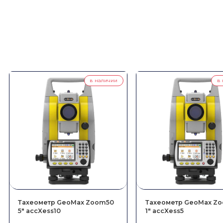
в наличии
в 
Тахеометр GeoMax Zoom50
Тахеометр GeoMax Z
5″ accXess10
1″ accXess5