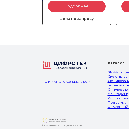
Артикул:
8004-010-028
Арти
Подробнее
Углов
Даль
Без 
Цена по запросу
Каталог
GNSS-обору
Системы авт
Сканировани
Политика конфиденциальности
Геодезическ
Оптические
Мониторинг
Распродажа
Программы
Фирменный 
Создание и продвижение