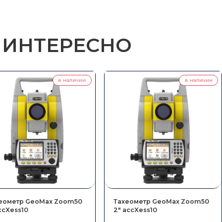
Способ связи
 ИНТЕРЕСНО
Оставить заявку
Я согласен с политикой
конфиденциальности
в наличии
в наличии
еометр GeoMax Zoom50
Тахеометр GeoMax Zoom50
accXess10
2″ accXess10