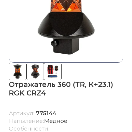
грейдером
Система автоматического управления
бульдозером
СКАНИРОВАНИЕ,
ГИДРОГРАФИЯ, БПЛА
Сканеры
БПЛА
Отражатель 360 (TR, К+23.1)
Эхолоты
RGK CRZ4
Гидрография
Артикул:
775144
Ещё
Напыление:
Медное
ГЕОДЕЗИЧЕСКИЕ АКСЕССУАРЫ
Особенности: