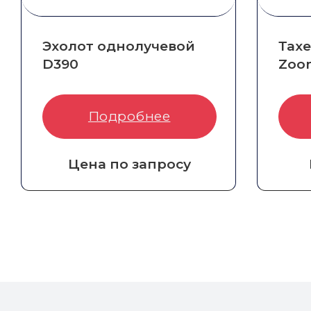
Эхолот однолучевой
Тах
D390
Zoom
Артикул:
8004-010-028
Арти
Подробнее
Цена по запросу