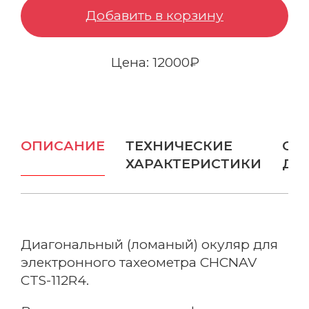
Добавить в корзину
Бампер защитный
Цена: 12000₽
Отражатели и цели
Зарядные устройства
Вехи
ОПИСАНИЕ
ТЕХНИЧЕСКИЕ
ОП
Ещё
ХАРАКТЕРИСТИКИ
ДО
ОПТИЧЕСКИЕ РЕШЕНИЯ
Нивелиры
Диагональный (ломаный) окуляр для
Аэрофотокамеры
электронного тахеометра CHCNAV
CTS-112R4.
Тахеометры
Весь каталог