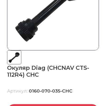
грейдером
Система автоматического управления
бульдозером
СКАНИРОВАНИЕ,
ГИДРОГРАФИЯ, БПЛА
Сканеры
БПЛА
Окуляр Diag (CHCNAV CTS-
Эхолоты
112R4) CHC
Гидрография
Артикул:
0160-070-035-CHC
Ещё
ГЕОДЕЗИЧЕСКИЕ АКСЕССУАРЫ