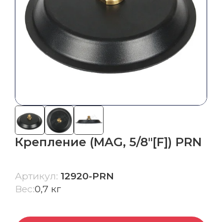
грейдером
Система автоматического управления
бульдозером
СКАНИРОВАНИЕ,
ГИДРОГРАФИЯ, БПЛА
Сканеры
БПЛА
Крепление (MAG, 5/8″[F]) PRN
Эхолоты
Гидрография
Артикул:
12920-PRN
Вес:
0,7 кг
Ещё
ГЕОДЕЗИЧЕСКИЕ АКСЕССУАРЫ