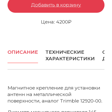
Добавить в корзину
Бампер защитный
Цена: 4200₽
Отражатели и цели
Зарядные устройства
Вехи
ОПИСАНИЕ
ТЕХНИЧЕСКИЕ
ОП
Ещё
ХАРАКТЕРИСТИКИ
ДО
ОПТИЧЕСКИЕ РЕШЕНИЯ
Нивелиры
Магнитное крепление для установки
Аэрофотокамеры
антенн на металлической
поверхности, аналог Trimble 12920-00.
Тахеометры
Весь каталог