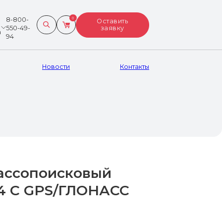
8-800-
0
Поиск ...
Оставить
550-49-
заявку
а
94
СКАНИРОВАНИЕ,
Новости
Контакты
ГИДРОГРАФИЯ, БПЛА
Сканеры
БПЛА
Эхолоты
Гидрография
Ещё
ассопоисковый
14 С GPS/ГЛОНАСС
Весь каталог