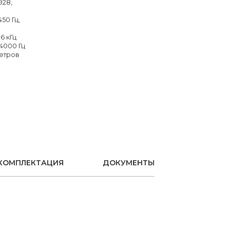
8928,
450 Гц,
36 кГц
14000 Гц
метров
КОМПЛЕКТАЦИЯ
ДОКУМЕНТЫ