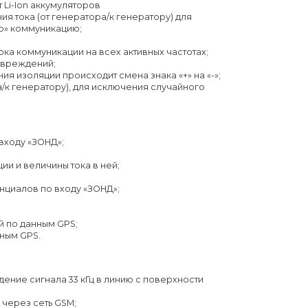
 Li-Ion аккумуляторов
я тока (от генератора/к генератору) для
ю» коммуникацию;
ка коммуникации на всех активных частотах;
Название компании
овреждений;
я изоляции происходит смена знака «+» на «-»;
/к генератору), для исключения случайного
Способ связи
входу «ЗОНД»;
Оставить заявку
Я согласен с политикой
конфиденциальности
и и величины тока в ней;
нциалов по входу «ЗОНД»;
й по данным GPS;
нным GPS.
ение сигнала 33 кГц в линию с поверхности
через сеть GSM;