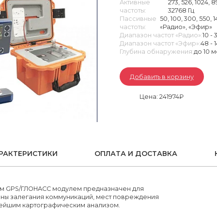
Активные
273, 526, 1024, 
Аэрофотокамеры
частоты:
32768 Гц
Тахеометры
Пассивные
50, 100, 300, 550, 1
частоты:
«Радио», «Эфир»
Диапазон частот «Радио»:
10 - 
Диапазон частот «Эфир»:
48 - 
Глубина обнаружения:
до 10 
Добавить в корзину
Цена: 241974₽
РАКТЕРИСТИКИ
ОПЛАТА И ДОСТАВКА
ным GPS/ГЛОНАСС модулем предназначен для
ны залегания коммуникаций, мест повреждения
нейшим картографическим анализом.