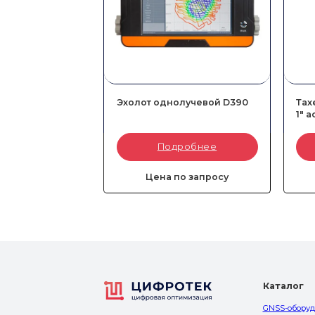
Эхолот однолучевой D390
Тах
1″ 
Артикул:
8004-010-028
Арти
Подробнее
Углов
Даль
Без 
Цена по запросу
Каталог
GNSS-обору