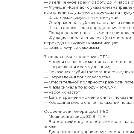
— Увеличенное время работы до 14 часов от
— Функция «Компас» с указанием направлени
исключения случайного перехода на «чужу
— Шкалы «максимума» и «минимума»;
— Отображение глубины залегания и силы то
Email
— Шкала «зонд» — для определения мест п
— Полярность сигнала — в месте повреждени
— Функция направления тока (от генератора
перехода на «чужую» коммуникацию;
Регион
— Режим острый максимум.
Запись в память приемника ПТ-14:
— Уровня сигналов с магнитных антенн и по 
— Направления к коммуникации;
— Показания глубины залегания коммуникаци
— Направления поискового тока;
— Относительной полярности разности поте
— Фазы сигнала по входу «ТРАССА»;
— Рабочих частот;
— Даты и времени момента снятия показани
— Координат места снятия показаний по да
Особенности генератора ГТ-80:
— Мощность и ток до 80 Вт, 12 А;
— Встроенный индуктор обеспечивает навед
земли;
— Дистанционное управление генератором 