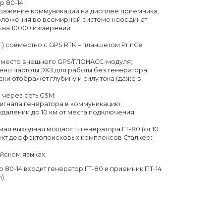
 80-14:
ражение коммуникаций на дисплее приемника;
ложения во всемирной системе координат;
ь на 10000 измерений;
) совместно с GPS RTK – планшетом PrinCe
вместо внешнего GPS/ГЛОНАСС-модуля;
ны частоты ЭХЗ для работы без генератора;
ки отображет глубину и силу тока (даже в
через сеть GSM;
 сигнала генератора в коммуникацию;
удалении до 10 км от места подключения
мая выходная мощность генератора ГТ-80 (от 10
лект деффектопоисковых комплексов Сталкер:
йском языках.
 80-14 входит генератор ГТ-80 и приемник ПТ-14
).